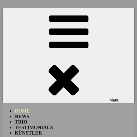
Zum
Inhalt
springen
Menü
HOME
NEWS
TRIO
TESTIMONIALS
KÜNSTLER