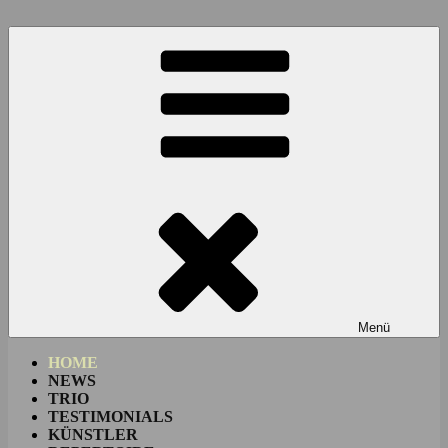
Zum
Inhalt
springen
Menü
HOME
NEWS
TRIO
TESTIMONIALS
KÜNSTLER