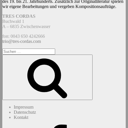
des 19. bis 21. Jahrhunderts. Zusätzlich zur Originalliteratur spielen
wir eigene Bearbeitungen und vergeben Kompositionsaufträge.
TRES CORDAS
Buchwald 1
A – 6835 Zwischenwasser
fon: 0043 650 4242666
trio@tres-cordas.com
Suchen
nach:
Suchen
Impressum
Datenschutz
Kontakt
Facebook